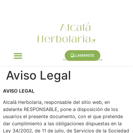
¡Seguimos abiertos en verano!
Agosto
: L–V 9:30–21:00 · S cerrado
LLAMANOS
Terapias Naturales en Calle Alcalá
Quiénes Somos
Aviso Legal
AVISO LEGAL
Alcalá Herbolaria, responsable del sitio web, en
adelante RESPONSABLE, pone a disposición de los
usuarios el presente documento, con el que pretende
dar cumplimiento a las obligaciones dispuestas en la
Ley 34/2002, de 11 de julio, de Servicios de la Sociedad